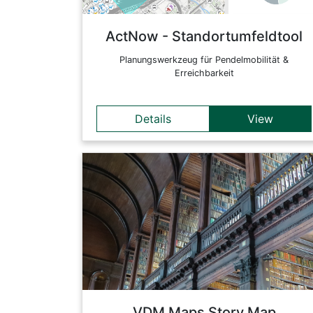
Bezug auf aktive und nachhaltige Pendelwege
verschaffen möchten.
ActNow - Standortumfeldtool
Back
Planungswerkzeug für Pendelmobilität &
Erreichbarkeit
Details
View
Details
The aim of the FWF funded VDM project was to
examine in detail every edition containing printed
music published in the German-speaking lands,
from the introduction of this new medium in 1470
until 1550. The research data can be analyzed in
more detail in this dynamically linked dashboard.
Back
VDM Maps Story Map