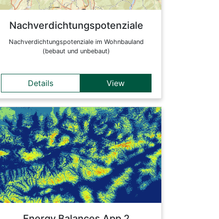
Nachverdichtungspotenziale
Nachverdichtungspotenziale im Wohnbauland
(bebaut und unbebaut)
Details
View
Details
tbd.
Back
Energy Balances App 2