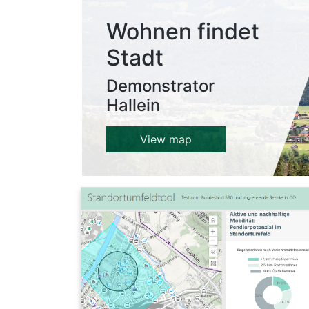
Wohnen findet
Stadt
Demonstrator
Hallein
View map
Details
Dieses Planungswerkzeug (Standortumfeldtool) ist
Teil des Forschungsprojektes ActNow (Allianz
Aktive Mobilität). Es richtet sich an alle, die sich
eine Übersicht zu einem bestimmten Standort
hinsichtlich Pendelmobilität, Erreichbarkeit von
Infrastrukturen sowie Stärken und Schwächen in