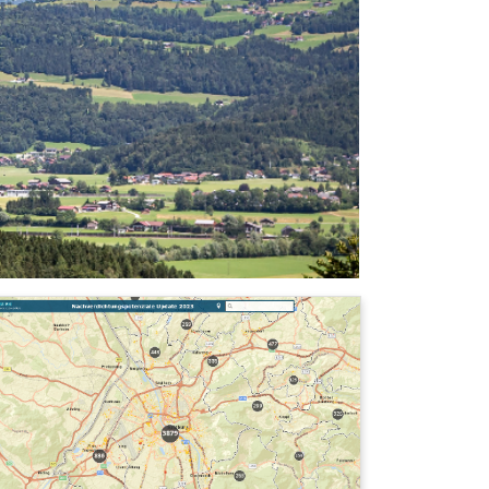
Details
Nachverdichtungspotenziale im Wohnbauland
(bebaut und unbebaut)
Back