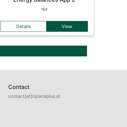
tbd
Details
View
Contact
contact[at]ispaceplus.at