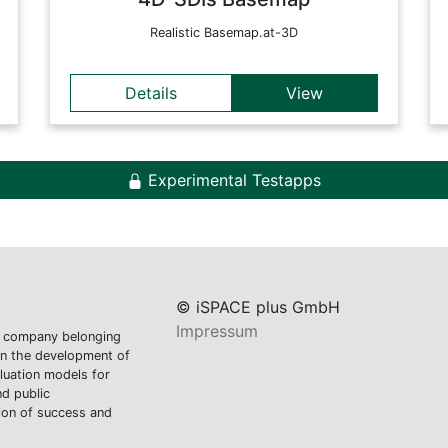
Realistic Basemap.at-3D
Details
View
Experimental Testapps
© iSPACE plus GmbH
Impressum
h company belonging
 in the development of
luation models for
d public
ion of success and