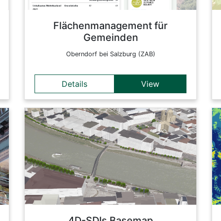
Flächenmanagement für
Gemeinden
Oberndorf bei Salzburg (ZAB)
Details
View
Details
This is the realistic version of the 3D-Basemap,
which means that it contains realistic-looking
buildings, trees and landmarks and uses
orthoimages as ground information. It was
created within the FFG-funded research project
'4D-SDIs' in cooperation with Synergis GmbH.
Back
4D-SDIs Basemap