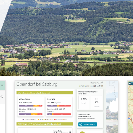
Details
Auswertungen und Informationen zu
Wohnbaustruktur im Wohnbauland, Potenziale im
Widmungsbestand Wohnbauland und
Demografische Prognose 2019-2044.
Back